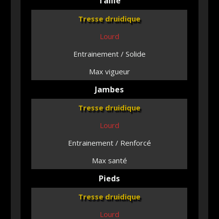
Taille
Tresse druidique
Lourd
Entrainement / Solide
Max vigueur
Jambes
Tresse druidique
Lourd
Entrainement / Renforcé
Max santé
Pieds
Tresse druidique
Lourd