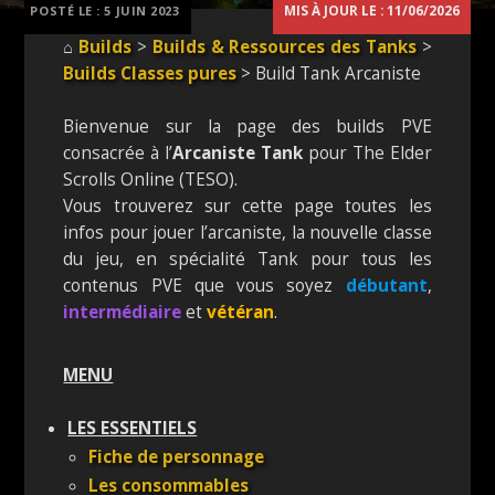
MIS À JOUR LE : 11/06/2026
POSTÉ LE :
5 JUIN 2023
⌂
Builds
>
Builds & Ressources des Tanks
>
Builds Classes pures
> Build Tank Arcaniste
Bienvenue sur la page des builds PVE
consacrée à l’
Arcaniste Tank
pour The Elder
Scrolls Online (TESO).
Vous trouverez sur cette page toutes les
infos pour jouer l’arcaniste, la nouvelle classe
du jeu, en spécialité Tank pour tous les
contenus PVE que vous soyez
débutant
,
intermédiaire
et
vétéran
.
MENU
LES ESSENTIELS
Fiche de personnage
Les consommables