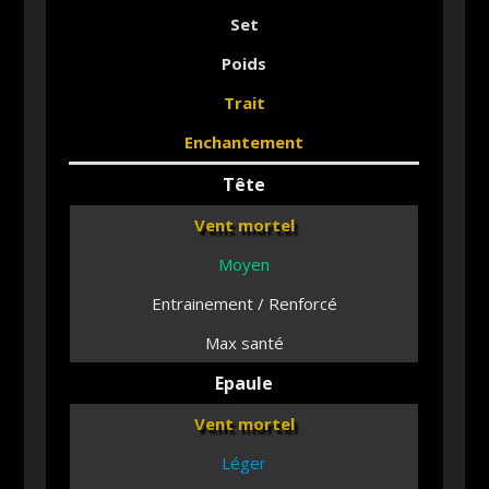
Set
Poids
Trait
Enchantement
Tête
Vent mortel
Moyen
Entrainement / Renforcé
Max santé
Epaule
Vent mortel
Léger