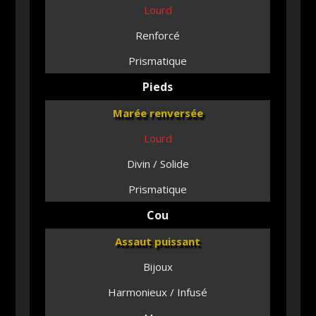
Lourd
Renforcé
Prismatique
Pieds
Marée renversée
Lourd
Divin / Solide
Prismatique
Cou
Assaut puissant
Bijoux
Harmonieux / Infusé