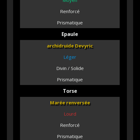
Moyen
Renforcé
Prismatique
Epaule
archidruide Devyric
Léger
Divin / Solide
Prismatique
Torse
Marée renversée
Lourd
Renforcé
Prismatique