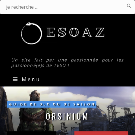

J
Je
r
.
recherche
...
Un site fait par une passionnée pour les
passionné(e)s de TESO !
Menu
Orsinium
GUIDE DE DLC OU DE SAISON
ORSINIUM