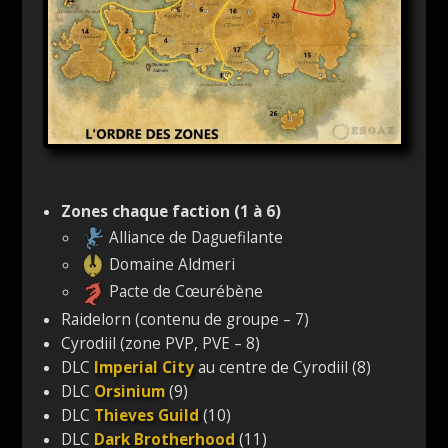
Zones chaque faction (1 à 6)
Alliance de Daguefilante
Domaine Aldmeri
Pacte de Cœurébène
Raidelorn (contenu de groupe – 7)
Cyrodiil (zone PVP, PVE – 8)
DLC
Imperial City
au centre de Cyrodiil (8)
DLC
Orsinium
(9)
DLC
Thieves Guild
(10)
DLC
Dark Brotherhood
(11)