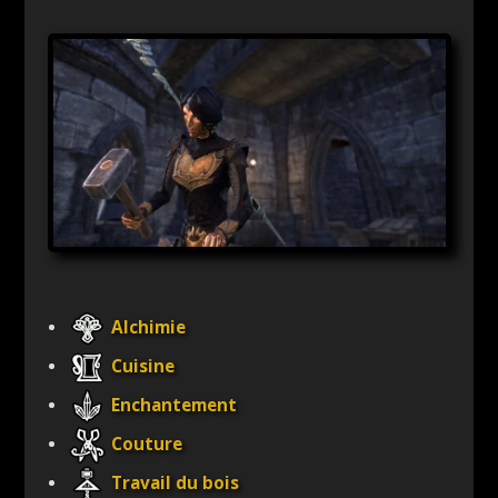
Alchimie
Cuisine
Enchantement
Couture
Travail du bois