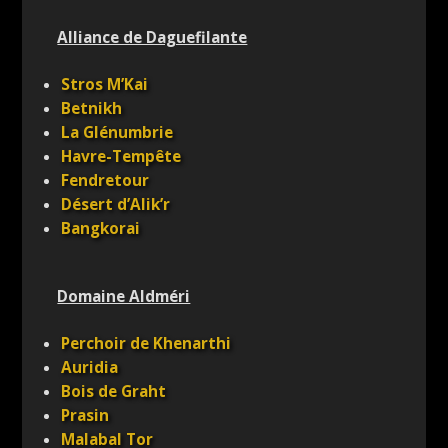
Alliance de Daguefilante
Stros M’Kai
Betnikh
La Glénumbrie
Havre-Tempête
Fendretour
Désert d’Alik’r
Bangkorai
Domaine Aldméri
Perchoir de Khenarthi
Auridia
Bois de Graht
Prasin
Malabal Tor