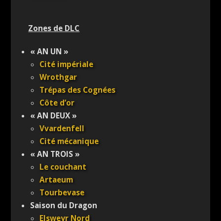
Zones de DLC
« AN UN »
Cité impériale
Wrothgar
Trépas des Cognées
Côte d’or
« AN DEUX »
Vvardenfell
Cité mécanique
« AN TROIS »
Le couchant
Artaeum
Tourbevase
Saison du Dragon
Elsweyr Nord