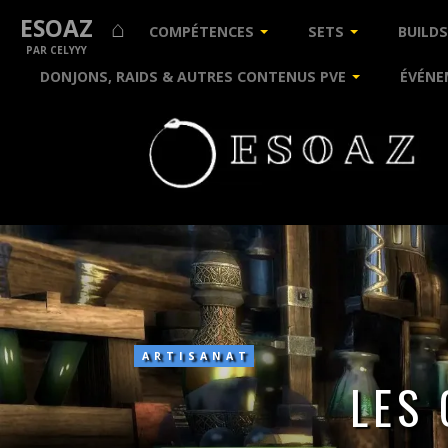
ESOAZ ⌂
COMPÉTENCES
SETS
BUILDS
PAR CELYYY
DONJONS, RAIDS & AUTRES CONTENUS PVE
ÉVÉNE
Les
compétences
d’Alchimie
ARTISANAT
LES