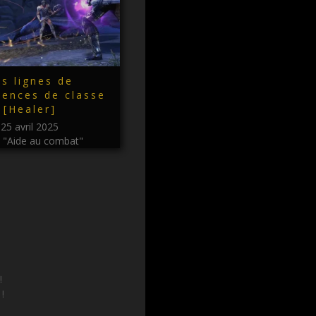
s lignes de
ences de classe
[Healer]
25 avril 2025
 "Aide au combat"
!
 !