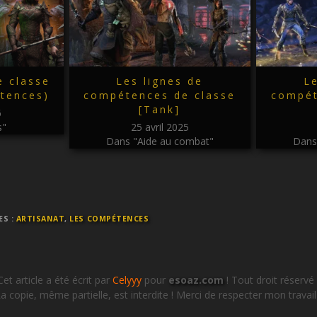
e classe
Les lignes de
Le
étences)
compétences de classe
compét
[Tank]
6
s"
25 avril 2025
Dans "Aide au combat"
Dans
ES :
ARTISANAT
,
LES COMPÉTENCES
Cet article a été écrit par
Celyyy
pour
esoaz.com
! Tout droit réservé 
a copie, même partielle, est interdite ! Merci de respecter mon travail