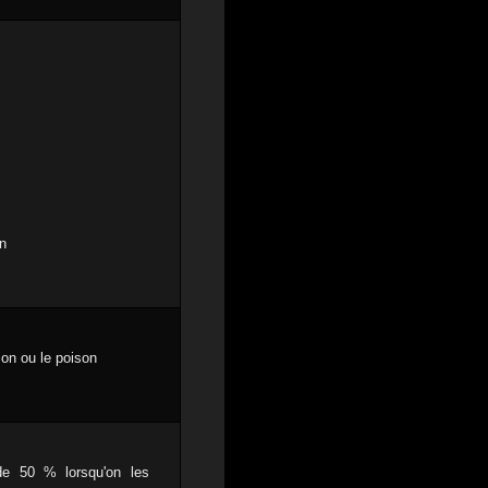
on
tion ou le poison
de 50 % lorsqu'on les