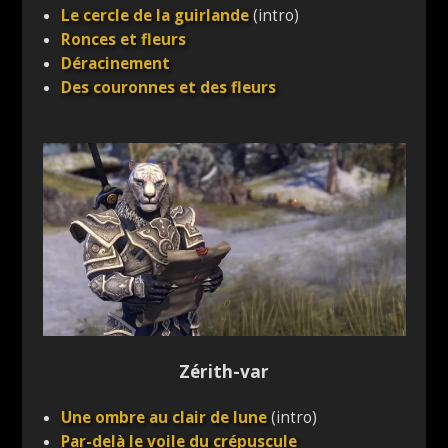
Le cercle de la guirlande
(intro)
Ronces et fleurs
Déracinement
Des couronnes et des fleurs
Zérith-var
Une ombre au clair de lune
(intro)
Par-delà le voile du crépuscule