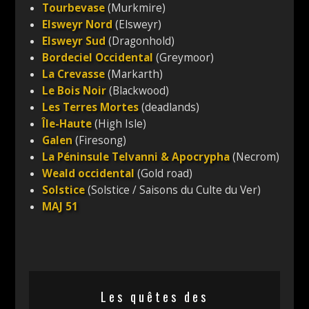
Tourbevase
(Murkmire)
Elsweyr Nord
(Elsweyr)
Elsweyr Sud
(Dragonhold)
Bordeciel Occidental
(Greymoor)
La Crevasse
(Markarth)
Le Bois Noir
(Blackwood)
Les Terres Mortes
(deadlands)
Île-Haute
(High Isle)
Galen
(Firesong)
La Péninsule Telvanni & Apocrypha
(Necrom)
Weald occidental
(Gold road)
Solstice
(Solstice / Saisons du Culte du Ver)
MAJ 51
Les quêtes des