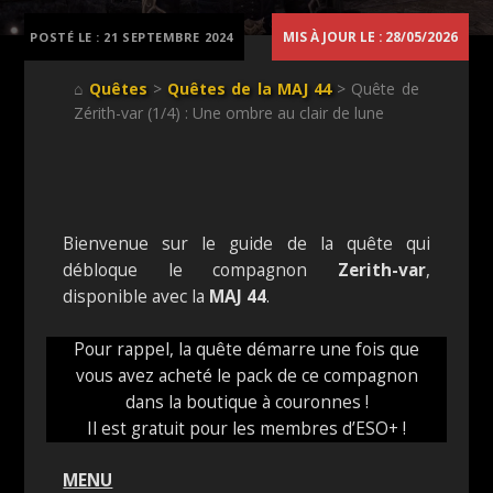
MIS À JOUR LE : 28/05/2026
POSTÉ LE :
21 SEPTEMBRE 2024
⌂
Quêtes
>
Quêtes de la MAJ 44
> Quête de
Zérith-var (1/4) : Une ombre au clair de lune
Bienvenue sur le guide de la quête qui
débloque le compagnon
Zerith-var
,
disponible avec la
MAJ 44
.
Pour rappel, la quête démarre une fois que
vous avez acheté le pack de ce compagnon
dans la boutique à couronnes !
Il est gratuit pour les membres d’ESO+ !
MENU