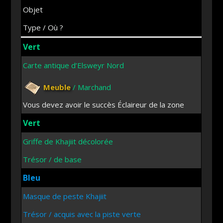
Objet
Type / Où ?
Vert
Carte antique d’Elsweyr Nord
Meuble
/ Marchand
Vous devez avoir le succès Éclaireur de la zone
Vert
Griffe de Khajiit décolorée
Trésor / de base
Bleu
Masque de peste Khajiit
Trésor / acquis avec la piste verte