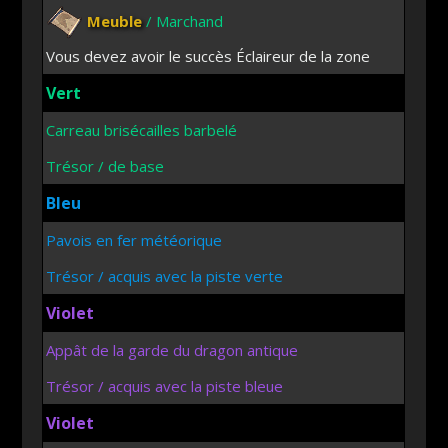
Meuble
/ Marchand
Vous devez avoir le succès Éclaireur de la zone
Vert
Carreau brisécailles barbelé
Trésor / de base
Bleu
Pavois en fer météorique
Trésor / acquis avec la piste verte
Violet
Appât de la garde du dragon antique
Trésor / acquis avec la piste bleue
Violet