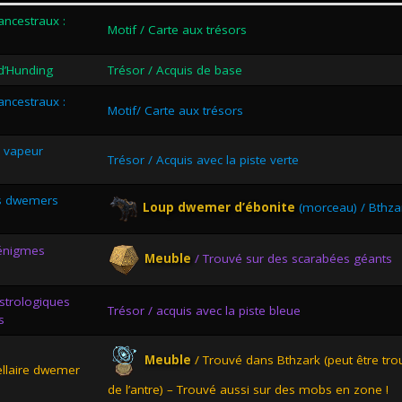
ncestraux :
Motif / Carte aux trésors
d’Hunding
Trésor / Acquis de base
ncestraux :
Motif/ Carte aux trésors
s
à vapeur
Trésor / Acquis avec la piste verte
s dwemers
Loup dwemer d’ébonite
(morceau) / Bthza
 énigmes
Meuble
/ Trouvé sur des scarabées géants
strologiques
Trésor / acquis avec la piste bleue
s
Meuble
/ Trouvé dans Bthzark (peut être tro
ellaire dwemer
de l’antre) – Trouvé aussi sur des mobs en zone !