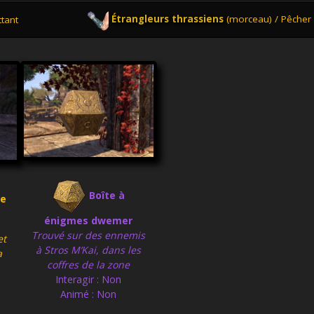
Étrangleurs thrassiens
(morceau) / Pêcher
ttant
Boîte à
re
énigmes dwemer
Trouvé sur des ennemis
et
à Stros M’Kai, dans les
a
coffres de la zone
Interagir : Non
Animé : Non