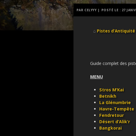
PAR CELYYY |
POSTÉ LE :
27 JANV
⌂
Pistes d’Antiquité
Guide complet des piste
MENU
Stros M’Kai
Betnikh
La Glénumbrie
Havre-Tempête
Fendretour
Désert d’Alik’r
Bangkorai