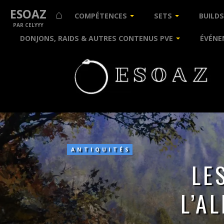
ESOAZ ⌂
COMPÉTENCES
SETS
BUILDS
PAR CELYYY
DONJONS, RAIDS & AUTRES CONTENUS PVE
ÉVÉNE
Les
pistes
d’antiquité
de
ANTIQUITÉS
l’Alliance
LE
de
Daguefilante
L’A