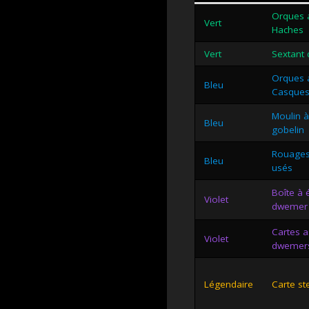
Orques a
Vert
Haches
Vert
Sextant 
Orques a
Bleu
Casque
Moulin 
Bleu
gobelin
Rouage
Bleu
usés
Boîte à
Violet
dwemer
Cartes a
Violet
dwemer
Légendaire
Carte st