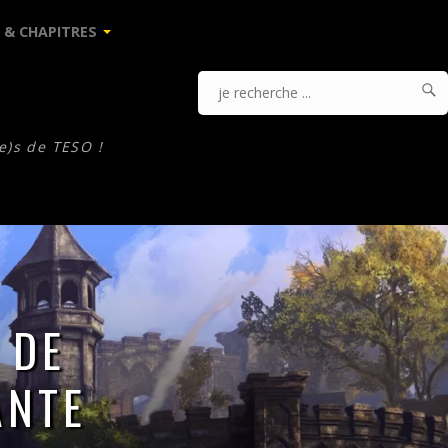
 & CHAPITRES

J
Je
r
.
recherche
e)s de TESO !
...
 DE
ANTE