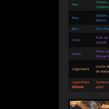
Orques a
Vert
Ceinture
Orques a
Bleu
Bâtons
Bleu
Œil à fi
Puits de
Violet
Ayléide
Pierre a
Violet
Réman I
Cercle d
Légendaire
de Mala
Légendaire
Tambour
Ultime
peint