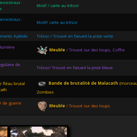
ncestraux :
Motif / carte au trésor
s
ncestraux :
Motif/ carte au trésor
laments Ayléide
Trésor / Trouvé en faisant la piste verte
 lumière
Meuble
/ Trouvé sur des loups, Coffre
ngulaire de
Trésor/ Trouvé en faisant la piste bleue
I
Bande de brutalité de Malacath
(morceau)
e fléau brutal
cath
Zombies
 de guerre
Meuble
/ Trouvé sur des loups