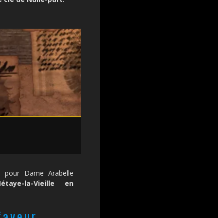
es pour Dame Arabelle
étaye-la-Vieille en
faveur