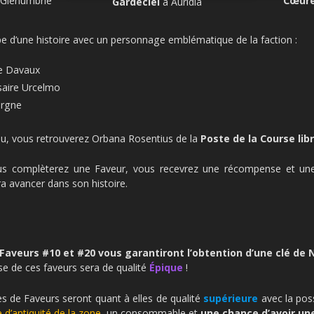
Glénumbrie
Cœur
Gardeciel
à Auridia
e d’une histoire avec un personnage emblématique de la faction :
e Davaux
aire Urcelmo
orgne
u, vous retrouverez Orbana Rosentius de la
Poste de la Course lib
us complèterez une Faveur, vous recevrez une récompense et une
a avancer dans son histoire.
s
Faveurs #10 et #20 vous garantiront l’obtention d’une clé de 
e de ces faveurs sera de qualité
Épique
!
 de Faveurs seront quant à elles de qualité
supérieure
avec la poss
e d’antiquité de la zone
, un consommable et
une chance d’avoir une