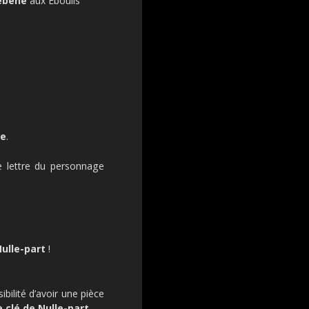
ébène
aux Éboulis
re
.
 lettre du personnage
Nulle-part
!
ibilité d’avoir une pièce
 clé de Nulle-part
.