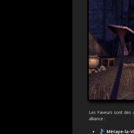
Les Faveurs sont des
alliance :
Métaye-la-Vi