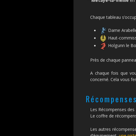
Métaye-la-Vieille
en 
Chaque tableau s’occup
Dame Arabell
Haut-commiss
Holgunn le B
Près de chaque pannea
A chaque fois que vo
concerné. Cela vous fer
Récompense
Les Récompenses des
Le coffre de récompens
Les autres récompenses
d’équipement,
une pist