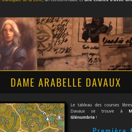
DAME ARABELLE DAVAUX
Le tableau des courses libr
Davaux se trouve à
M
Glénumbrie
!
Première 