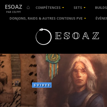
ESOAZ ⌂
COMPÉTENCES
SETS
BUILDS
PAR CELYYY
DONJONS, RAIDS & AUTRES CONTENUS PVE
ÉVÉNE
Les
Faveurs
GUIDES