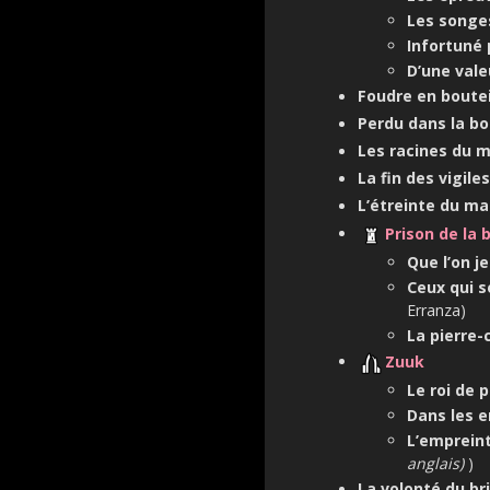
Les songes
Infortuné
D’une val
Foudre en boutei
Perdu dans la b
Les racines du m
La fin des vigiles
L’étreinte du ma
Prison de la 
Que l’on je
Ceux qui s
Erranza)
La pierre-
Zuuk
Le roi de 
Dans les e
L’emprein
anglais)
)
La volonté du br