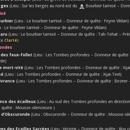
lèges
(Lieu : Sur les berges au nord-est du
Bourbier tamisé – Donne
isé
ourbier
(Lieu : Le bourbier tamisé – Donneur de quête : Feyne Vildan)
u : Le bourbier tamisé – Donneur de quête : Feyne Vildan)
sparu
(Lieu : Le bourbier tamisé – Donneur de quête : Tah-Tehat – Prére
ête
Clarté
)
ondes
des feux-follet
(Lieu : Les Tombes profondes – Donneur de quête 
rde)
e mort-vité
(Lieu : Les Tombes profondes – Donneur de quête : Xijai
sé
(Lieu : Les Tombes profondes – Donneur de quête : Xijai-Teel)
ivrance
(Lieu : Les Tombes profondes – Donneur de quête : Bezeer –
nce des écailleux
(Lieu : Au sud des Tombes profondes en direction
quête : Mousse-silencieuse )
e d’Obscuronde
(Lieu : Obscuronde – Donneur de quête : Mousse-sil
es des Ecailles Sacrées
(Lieu : Hissmir – Donneur de quête : Jilux o