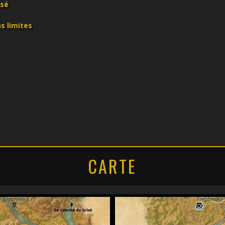
isé
s limites
CARTE