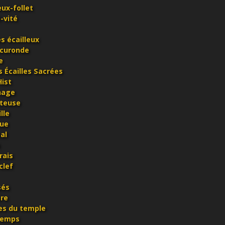
ux-follet
-vité
s écailleux
scuronde
e
 Écailles Sacrées
Hist
nage
uteuse
lle
oue
al
rais
clef
sés
ère
les du temple
temps