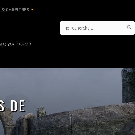
 & CHAPITRES

J
Je
r
.
recherche
e)s de TESO !
...
S DE