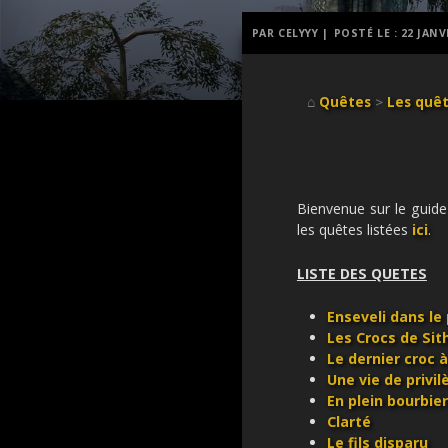
PAR CELYYY |
POSTÉ LE :
22 JANV
⌂
Quêtes
>
Les quê
Bienvenue sur le guid
les quêtes listées
ici
.
LISTE DES QUETES
Enseveli dans le
Les Crocs de Sit
Le dernier croc à
Une vie de privi
En plein bourbier
Clarté
Le fils disparu