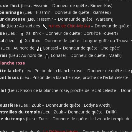
 de l’hist
(Lieu : Hissmir – Donneur de quête : Bimee-Kas)
 pèlerinage
(Lieu : Hissmir – Donneur de quête : Kiameed)
eur douteuse
(Lieu : Hissmir – Donneur de quête : Wareem)
lle
(Lieu : Au sud des
ruines de Chid-Moska
– Donneur de quête :
oue
(Lieu :
Xal Ithix – Donneur de quête : Dors-l’oeil-ouvert)
al
(Lieu :
Xal Ithix – Donneur de quête : Longue-griffe ou Trouve-v
(Lieu : Au nord de
Loriasel – Donneur de quête : Une épée)
rais
(Lieu : Au nord de
Loriasel – Donneur de quête : Maahi)
blanche rose
tte la clef
(Lieu : Prison de la blanche rose – Donneur de quête : Le 
ont lésés
(Lieu : Prison de la blanche rose, proche de l’éclat céleste
clef
(Lieu : Prison de la blanche rose, proche de l’éclat céleste – Donne
poussière
(Lieu : Zuuk – Donneur de quête : Lodyna Arethi)
ntrailles du temple
(Lieu : Zuuk – Donneur de quête : Drillk)
te du temps
(Lieu : Zuuk – Donneur de quête : le livre « le temple de
isé
(Lieu : antre de
La Défense brisée
– Donneur de quête : Urne 