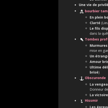
Une vie de privi
bourbier tam
En plein b
Clarté
(Lie
Le fils di
dans la qu
Tombes prof
Murmures 
mise en ga
Un étrang
Amour bri
Ultime dél
brisé
)
Obscuronde
La vengea
Donneur de 
La victoir
Hissmir
Les épreuv