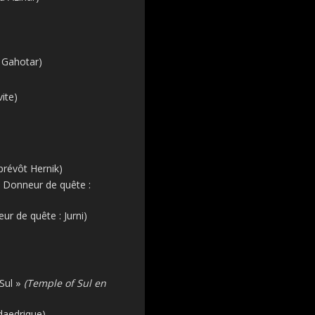
 Gahotar)
ite)
prévôt Hernik)
 – Donneur de quête :
ur de quête : Jurni)
 Sul »
(Temple of Sul en
daedrique)