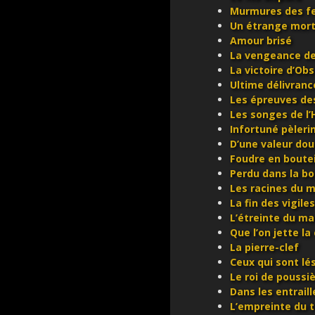
Murmures des fe
Un étrange mort
Amour brisé
La vengeance de
La victoire d’Ob
Ultime délivranc
Les épreuves des
Les songes de l’
Infortuné pèleri
D’une valeur do
Foudre en boutei
Perdu dans la b
Les racines du m
La fin des vigiles
L’étreinte du ma
Que l’on jette la 
La pierre-clef
Ceux qui sont lé
Le roi de poussi
Dans les entrail
L’empreinte du 