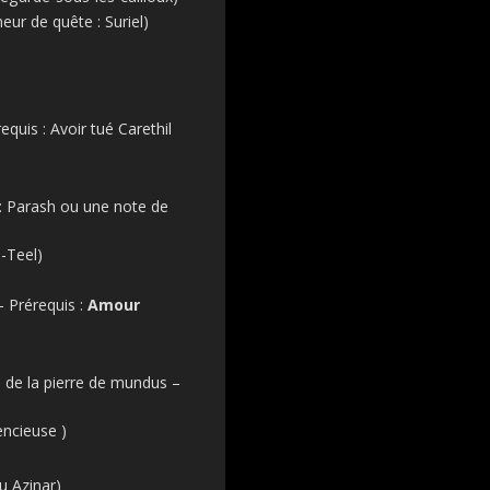
ur de quête : Suriel)
quis : Avoir tué Carethil
: Parash ou une note de
-Teel)
 Prérequis :
Amour
 de la pierre de mundus –
encieuse )
u Azinar)