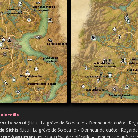
olécaille
ans le passé
(Lieu : La grève de Solécaille – Donneur de quête : Rega
de Sithis
(Lieu : La grève de Solécaille – Donneur de quête : Regarde-
 croc à extirper
(Lieu : La grève de Solécaille – Donneur de quête : 