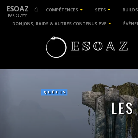
ESOAZ ⌂
COMPÉTENCES
SETS
BUILDS
PAR CELYYY
DONJONS, RAIDS & AUTRES CONTENUS PVE
ÉVÉNE
Les
quêtes
secondaires
de
QUÊTES
Fangeombre
LES
[Sud]