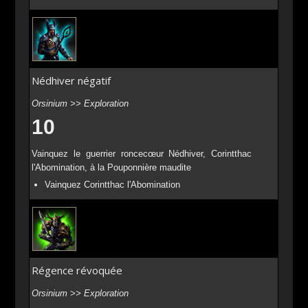
Nédhiver négatif
Orsinium >> Exploration
10
Vainquez le guerrier roncecœur Nédhiver, Corintthac
l'Abomination, à la Pouponnière maudite
Vainquez Corintthac l'Abomination
Régence révoquée
Orsinium >> Exploration