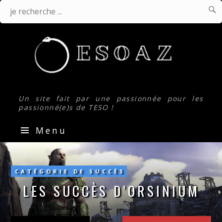

J
Je
r
.
recherche
...
Un site fait par une passionnée pour les
passionné(e)s de TESO !
Menu
Les
succès
d’Orsinium
CATÉGORIE DE SUCCÈS
LES SUCCÈS D’ORSINIUM