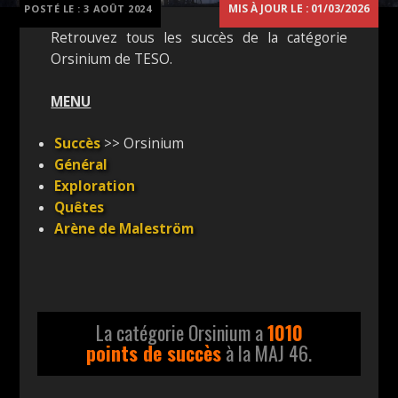
MIS À JOUR LE : 01/03/2026
POSTÉ LE :
3 AOÛT 2024
Retrouvez tous les succès de la catégorie
Orsinium de TESO.
MENU
Succès
>> Orsinium
Général
Exploration
Quêtes
Arène de Maleström
La catégorie Orsinium a
1010
points de succès
à la MAJ 46.