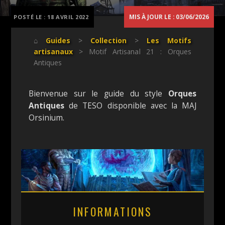
MIS À JOUR LE : 03/06/2026
POSTÉ LE :
18 AVRIL 2022
⌂
Guides
>
Collection
>
Les Motifs
artisanaux
> Motif Artisanal 21 : Orques
Antiques
Bienvenue sur le guide du style
Orques
Antiques
de TESO disponible avec la MAJ
Orsinium.
INFORMATIONS