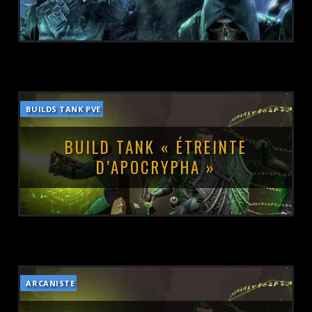
BUILDS TANK PVE
POSTÉ LE :
17 MAI 2025
BUILD TANK « ÉTREINTE
D’APOCRYPHA »
ARCANISTE
POSTÉ LE :
17 MAI 2025