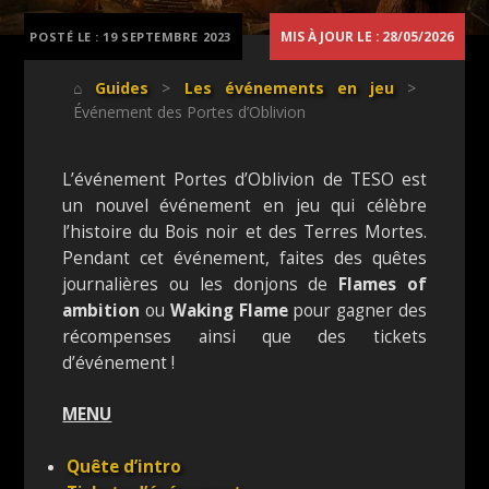
MIS À JOUR LE : 28/05/2026
POSTÉ LE :
19 SEPTEMBRE 2023
⌂
Guides
>
Les événements en jeu
>
Événement des Portes d’Oblivion
L’événement Portes d’Oblivion de TESO est
un nouvel événement en jeu qui célèbre
l’histoire du Bois noir et des Terres Mortes.
Pendant cet événement, faites des quêtes
journalières ou les donjons de
Flames of
ambition
ou
Waking Flame
pour gagner des
récompenses ainsi que des tickets
d’événement !
MENU
Quête d’intro