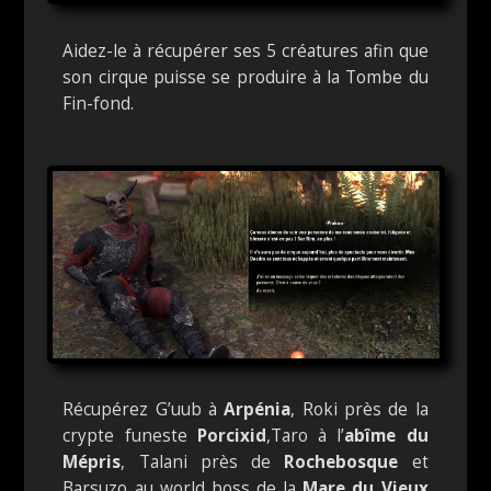
Aidez-le à récupérer ses 5 créatures afin que
son cirque puisse se produire à la Tombe du
Fin-fond.
Récupérez G’uub à
Arpénia
, Roki près de la
crypte funeste
Porcixid
,Taro à l’
abîme du
Mépris
, Talani près de
Rochebosque
et
Barsuzo au world boss de la
Mare du Vieux