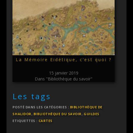
La Mémoire Eidétique, c’est quoi ?
15 janvier 2019
Dans "Bibliothèque du savoir"
Les tags
POSTÉ DANS LES CATÉGORIES :
BIBLIOTHÈQUE DE
SHALIDOR
,
BIBLIOTHÈQUE DU SAVOIR
,
GUILDES
ETIQUETTES :
CARTES