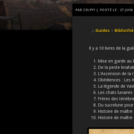
PAR CELYYY |
POSTÉ LE :
27 JUIN
⌂
Guides
>
Biblioth
Il y a 10 livres de la g
Mise en garde au
De la peste knaha
L’Ascension de la 
Obédiences : Les K
La légende de Vas
Les chats lunaires
Frères des ténèbr
Du sucrelune pour 
Histoire de maître
Histoire de maître