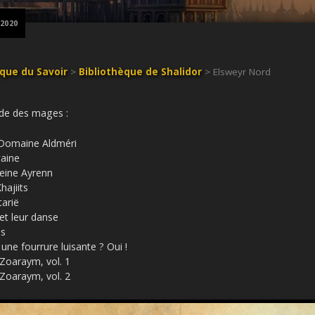
 2020
èque du Savoir
>
Bibliothèque de Shalidor
> Elsweyr Nord
uilde des mages :
 Domaine Aldméri
taine
reine Ayrenn
hajiits
tarië
 et leur danse
es
une fourrure luisante ? Oui !
 Zoaraym, vol. 1
 Zoaraym, vol. 2