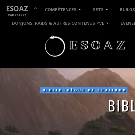
ESOAZ ⌂
COMPÉTENCES
SETS
BUILDS
PAR CELYYY
DONJONS, RAIDS & AUTRES CONTENUS PVE
ÉVÉNE
Bibliothèque
de
Shalidor
:
BIBLIOTHÈQUE DE SHALIDOR
Elsweyr
BIB
nord