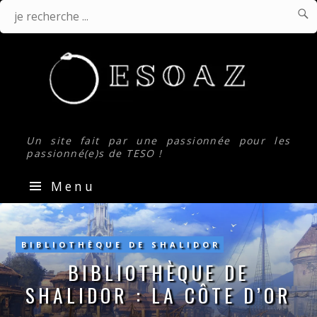

J
Je
r
.
recherche
...
Un site fait par une passionnée pour les
passionné(e)s de TESO !
Menu
Bibliothèque
de
Shalidor
BIBLIOTHÈQUE DE SHALIDOR
:
BIBLIOTHÈQUE DE
La
SHALIDOR : LA CÔTE D’OR
côte
d’or