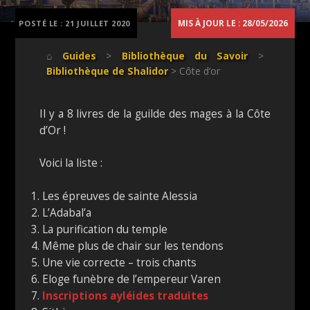
MIS À JOUR LE : 28/05/2026
POSTÉ LE :
21 JUILLET 2020
⌂
Guides
>
Bibliothèque du Savoir
>
Bibliothèque de Shalidor
> Côte d’or
Il y a 8 livres de la guilde des mages à la Côte
d’Or !
Voici la liste :
Les épreuves de sainte Alessia
L’Adabal’a
La purification du temple
Même plus de chair sur les tendons
Une vie correcte – trois chants
Eloge funèbre de l’empereur Varen
Inscriptions ayléides traduites