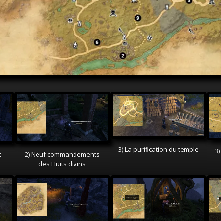
3) La purification du temple
3)
x
2) Neuf commandements
des Huits divins