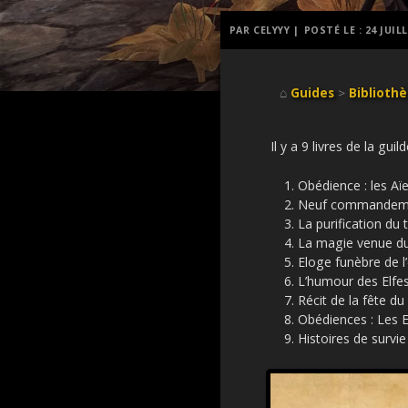
PAR CELYYY |
POSTÉ LE :
24 JUIL
⌂
Guides
>
Biblioth
Il y a 9 livres de la g
Obédience : les Aï
Neuf commandemen
La purification du
La magie venue du
Eloge funèbre de 
L’humour des Elfes
Récit de la fête d
Obédiences : Les E
Histoires de survie