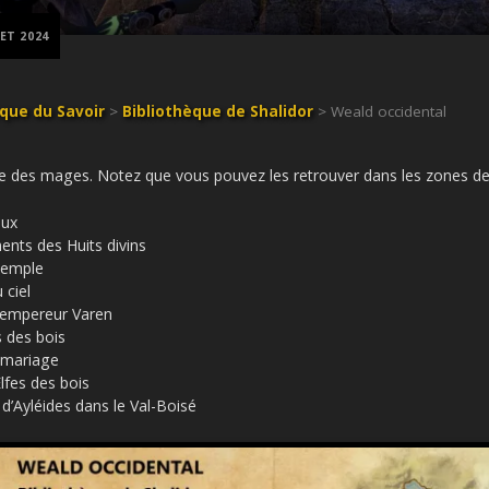
LET 2024
èque du Savoir
>
Bibliothèque de Shalidor
> Weald occidental
uilde des mages. Notez que vous pouvez les retrouver dans les zones d
eux
ts des Huits divins
 temple
 ciel
l’empereur Varen
 des bois
u mariage
lfes des bois
 d’Ayléides dans le Val-Boisé