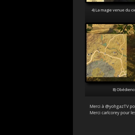
4) La magie venue du ci
8) Obédience
Merci à @yohgazTV pour
Merci carlcorey pour les