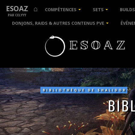
ESOAZ ⌂
COMPÉTENCES
SETS
BUILDS
PAR CELYYY
DONJONS, RAIDS & AUTRES CONTENUS PVE
ÉVÉNE
Bibliothèque
de
Shalidor
:
BIBLIOTHÈQUE DE SHALIDOR
Weald
BIB
occidental