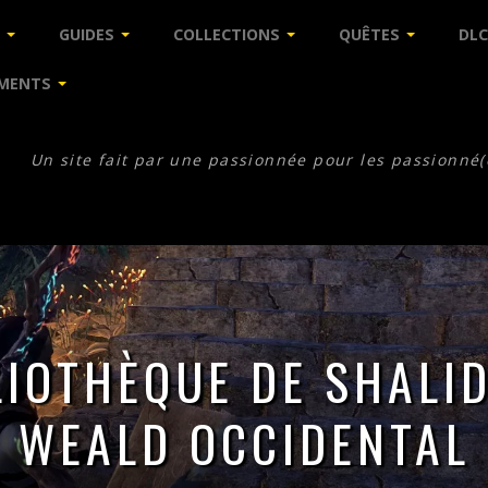
GUIDES
COLLECTIONS
QUÊTES
DLC
MENTS
Un site fait par une passionnée pour les passionné(
LIOTHÈQUE DE SHALID
WEALD OCCIDENTAL