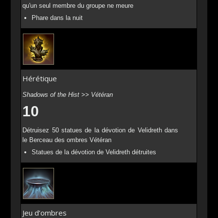
qu'un seul membre du groupe ne meure
Phare dans la nuit
Hérétique
Shadows of the Hist >> Vétéran
10
Détruisez 50 statues de la dévotion de Velidreth dans
le Berceau des ombres Vétéran
Statues de la dévotion de Velidreth détruites
Jeu d’ombres