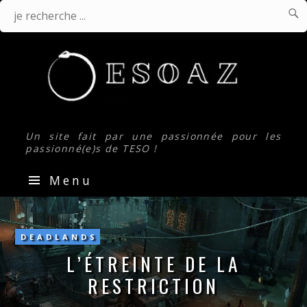

J
Je
r
.
recherche
...
Un site fait par une passionnée pour les
passionné(e)s de TESO !
Menu
L’Étreinte
de
la
DEADLANDS
restriction
L’ÉTREINTE DE LA
RESTRICTION