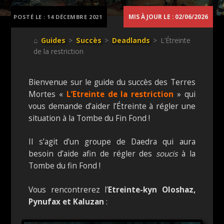
MIS À JOUR LE : 02/06/2026
POSTÉ LE :
14 DÉCEMBRE 2021
⌂
Guides
>
Succès
>
Deadlands
> L’Étreinte
de la restriction
Bienvenue sur le guide du succès des Terres
Mortes «
L’Etreinte de la restriction
» qui
vous demande d’aider l’Étreinte à régler une
situation à la Tombe du Fin Fond !
Il s’agit d’un groupe de Daedra qui aura
besoin d’aide afin de régler des
soucis
à la
Tombe du fin Fond !
Vous rencontrerez l’
Etreinte-kyn Oloshaz,
Pynufax et Kaluzan
: