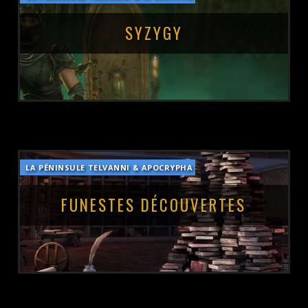
POSTÉ LE :
18 AVRIL 2023
SYZYGY
LA PÉNINSULE TELVANNI & APOCRYPHA
POSTÉ LE :
18 AVRIL 2023
FUNESTES DÉCOUVERTES