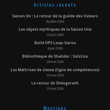
Articles récents
Saison Un : Le retour de la guilde des Voleurs
8 juillet 2026
Les objets mythiques de la Saison Une
19 juin 2026
Build DPS Loup-Garou
4 juin 2026
Bibliothèque de Shalidor : Solstice
28 mai 2026
Les Maîtrises de classe (ligne de compétences)
20 mai 2026
Le retour de Shéogorath
20 mai 2026
Mentions