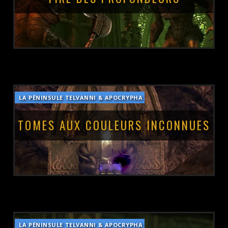
LA PÉNINSULE TELVANNI & APOCRYPHA
POSTÉ LE :
10 JUIN 2023
TOMES AUX COULEURS INCONNUES
LA PÉNINSULE TELVANNI & APOCRYPHA