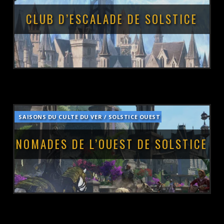
CLUB D’ESCALADE DE SOLSTICE
SAISONS DU CULTE DU VER / SOLSTICE OUEST
POSTÉ LE :
11 AVRIL 2025
NOMADES DE L’OUEST DE SOLSTICE