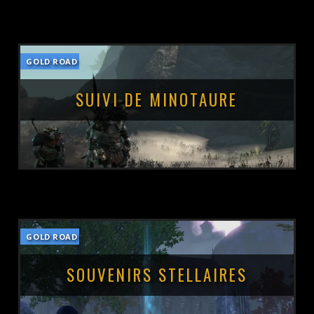
GOLD ROAD
POSTÉ LE :
20 AVRIL 2024
SUIVI DE MINOTAURE
GOLD ROAD
POSTÉ LE :
20 AVRIL 2024
SOUVENIRS STELLAIRES