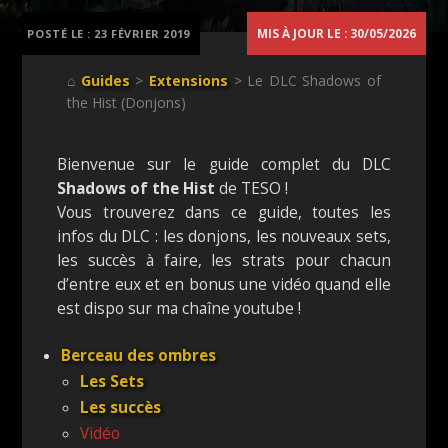
MIS À JOUR LE : 30/05/2026
POSTÉ LE :
23 FÉVRIER 2019
⌂
Guides
>
Extensions
> Le DLC Shadows of
the Hist (Donjons)
Bienvenue sur le guide complet du DLC
Shadows of the Hist
de TESO !
Vous trouverez dans ce guide, toutes les
infos du DLC : les donjons, les nouveaux sets,
les succès à faire, les strats pour chacun
d’entre eux et en bonus une vidéo quand elle
est dispo sur ma chaîne youtube !
Berceau des ombres
Les Sets
Les succès
Vidéo