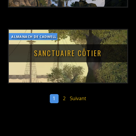
ALMANACH DE CADWELL
POSTÉ LE :
13 MARS 2019
SANCTUAIRE CÔTIER
PAGINATION
1
2
Suivant
DES
POSTÉ LE :
12 MARS 2019
PUBLICATIONS