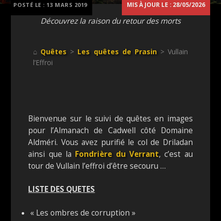
MIS À JOUR LE : 28/05/2026
POSTÉ LE :
13 MARS 2019
Découvrez la raison du retour des morts
⌂
Quêtes
>
Les quêtes de Prasin
> Vullain
l’Effroi
Bienvenue sur le suivi de quêtes en images
pour l’Almanach de Cadwell côté Domaine
Aldméri. Vous avez purifié le col de Driladan
ainsi que la
Fondrière du Verrant
, c’est au
tour de Vullain l’effroi d’être secouru …
LISTE DES QUETES
« Les ombres de corruption »