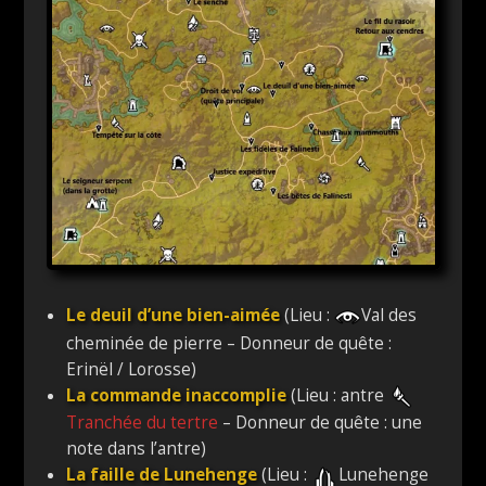
Le deuil d’une bien-aimée
(Lieu :
Val des
cheminée de pierre – Donneur de quête :
Erinël / Lorosse)
La commande inaccomplie
(Lieu : antre
Tranchée du tertre
– Donneur de quête : une
note dans l’antre)
La faille de Lunehenge
(Lieu :
Lunehenge