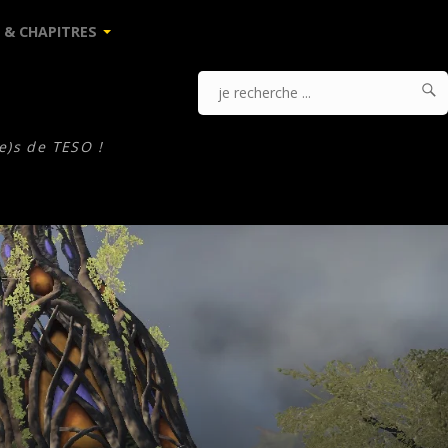
 & CHAPITRES

J
Je
r
.
recherche
e)s de TESO !
...