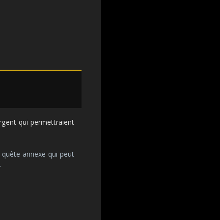
rgent qui permettraient
 quête annexe qui peut
.