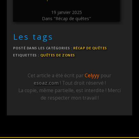
19 janvier 2025
Dans "Récap de quêtes"
Les tags
POSTÉ DANS LES CATÉGORIES :
RÉCAP DE QUÊTES
ETIQUETTES :
QUÊTES DE ZONES
Cet article a été écrit par
Celyyy
pour
esoaz.com
! Tout droit réservé !
La copie, même partielle, est interdite ! Merci
de respecter mon travail !