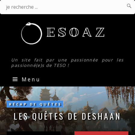

J
Je
r
.
recherche
...
Un site fait par une passionnée pour les
passionné(e)s de TESO !
Menu
Les
quêtes
de
RÉCAP DE QUÊTES
Deshaan
LES QUÊTES DE DESHAAN