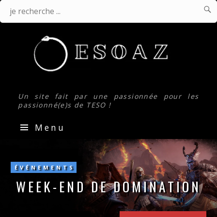

J
Je
r
.
recherche
...
Un site fait par une passionnée pour les
passionné(e)s de TESO !
Menu
Week-
end
de
ÉVÉNEMENTS
Domination
WEEK-END DE DOMINATION