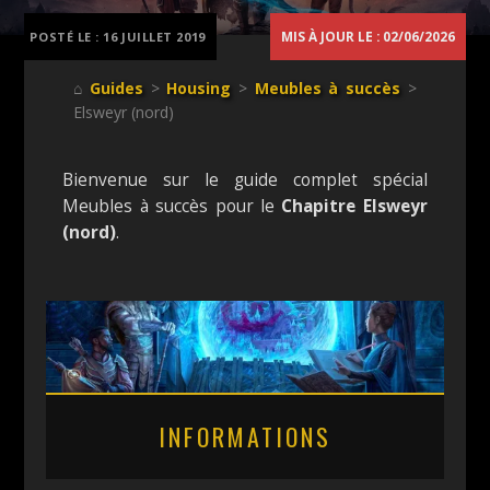
MIS À JOUR LE : 02/06/2026
POSTÉ LE :
16 JUILLET 2019
⌂
Guides
>
Housing
>
Meubles à succès
>
Elsweyr (nord)
Bienvenue sur le guide complet spécial
Meubles à succès pour le
Chapitre Elsweyr
(nord)
.
INFORMATIONS