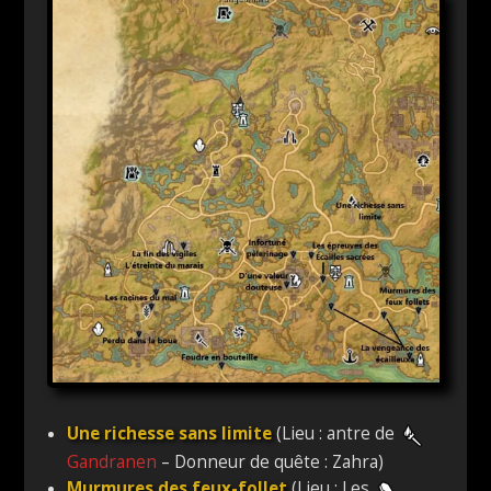
Une richesse sans limite
(Lieu : antre de
Gandranen
– Donneur de quête : Zahra)
Murmures des feux-follet
(Lieu : Les