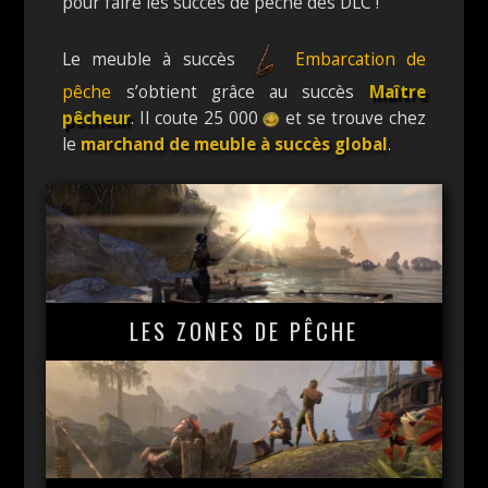
pour faire les succès de pêche des DLC !
Le meuble à succès
Embarcation de
pêche
s’obtient grâce au succès
Maître
pêcheur
. Il coute 25 000
et se trouve chez
le
marchand de meuble à succès global
.
LES ZONES DE PÊCHE