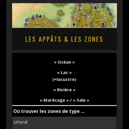
LES APPÂTS & LES ZONES
«
Océan
»
«
Lac
»
(=lacustre)
«
Rivière
»
« Marécage » / « Sale »
Où trouver les zones de type …
Littoral