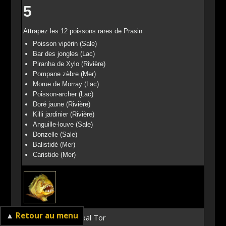
5
Attrapez les 12 poissons rares de Prasin
Poisson vipérin (Sale)
Bar des jongles (Lac)
Piranha de Xylo (Rivière)
Pompane zèbre (Mer)
Morue de Morray (Lac)
Poisson-archer (Lac)
Doré jaune (Rivière)
Killi jardinier (Rivière)
Anguille-louve (Sale)
Donzelle (Sale)
Balistidé (Mer)
Caristide (Mer)
▲
Retour au menu
Pêcheur de Malabal Tor