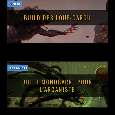
BUILDS
BUILD DPS LOUP-GAROU
ARCANISTE
POSTÉ LE :
4 JUIN 2026
BUILD MONOBARRE POUR
L’ARCANISTE