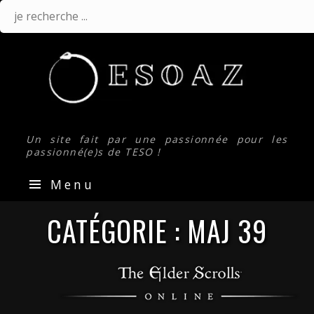
Je
recherche
...
Un site fait par une passionnée pour les
passionné(e)s de TESO !
Menu
CATÉGORIE :
MAJ 39