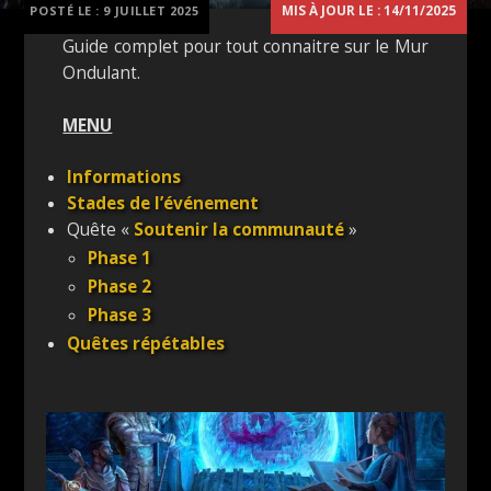
MIS À JOUR LE : 14/11/2025
POSTÉ LE :
9 JUILLET 2025
Guide complet pour tout connaitre sur le Mur
Ondulant.
MENU
Informations
Stades de l’événement
Quête «
Soutenir la communauté
»
Phase 1
Phase 2
Phase 3
Quêtes répétables