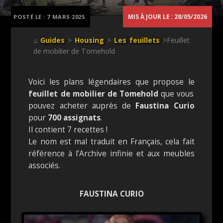
MIS À JOUR LE : 28/05/2026
POSTÉ LE :
7 MARS 2025
⌂
Guides
>
Housing
>
Les feuillets
>Feuillet
de mobilier de Tomehold
Voici les plans légendaires que propose le
feuillet de mobilier de Tomehold
que vous
pouvez acheter auprès de
Faustina Curio
pour
700 assignats
.
Il contient 7 recettes !
Le nom est mal traduit en Français, cela fait
référence à l’Archive infinie et aux meubles
associés.
FAUSTINA CURIO