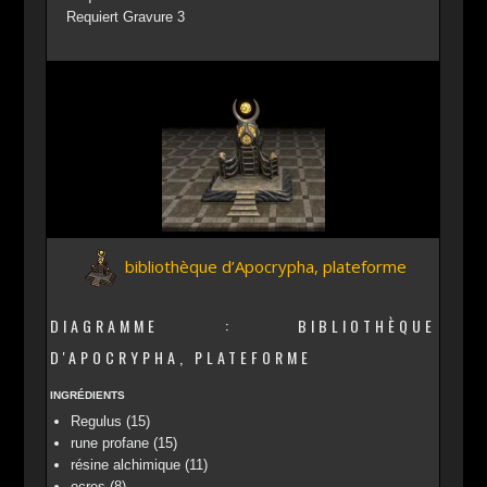
Requiert Gravure 3
bibliothèque d’Apocrypha, plateforme
DIAGRAMME : BIBLIOTHÈQUE
D'APOCRYPHA, PLATEFORME
INGRÉDIENTS
Regulus (15)
rune profane (15)
résine alchimique (11)
ocres (8)