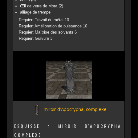
Œil de verre de Mora (2)
alliage de trempe
Requiert Travail du métal 10
Requiert Amélioration de puissance 10
Requiert Maîtrise des solvants 6
Requiert Gravure 3
miroir d’Apocrypha, complexe
ESQUISSE : MIROIR D'APOCRYPHA,
COMPLEXE