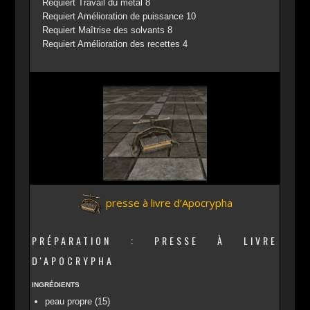
Requiert Travail du métal 8
Requiert Amélioration de puissance 10
Requiert Maîtrise des solvants 8
Requiert Amélioration des recettes 4
presse à livre d’Apocrypha
PRÉPARATION : PRESSE À LIVRE
D'APOCRYPHA
INGRÉDIENTS
peau propre (15)