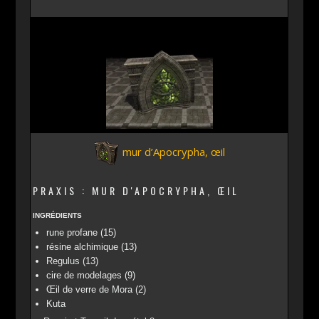
mur d’Apocrypha, œil
PRAXIS : MUR D'APOCRYPHA, ŒIL
INGRÉDIENTS
rune profane (15)
résine alchimique (13)
Regulus (13)
cire de modelages (9)
Œil de verre de Mora (2)
Kuta