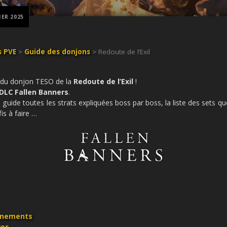
IER 2025
 PVE
>
Guide des donjons
> Redoute de l’Exil
e du donjon TESO de la
Redoute de l’Exil
!
DLC Fallen Banners
.
guide toutes les strats expliquées boss par boss, la liste des sets que
is à faire …
nnements
res