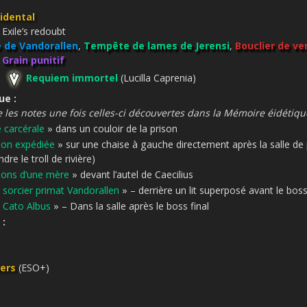
idental
: Exile’s redoubt
 de Vandorallen
,
Tempête de lames de Jerensi
,
Bouclier de ven
:
Grain punitif
:
Requiem immortel
(Lucilla Caprenia)
ue :
e les notes une fois celles-ci découvertes dans la Mémoire éidétiqu
 carcérale
» dans un couloir de la prison
 non expédiée
» sur une chaise à gauche directement après la salle de
dre le troll de rivière)
ons d’une mère
» devant l’autel de Caecilius
 sorcier primat Vandorallen
» – derrière un lit superposé avant le bos
e Cato Albus
» – Dans la salle après le boss final
 :
ners
(ESO+)