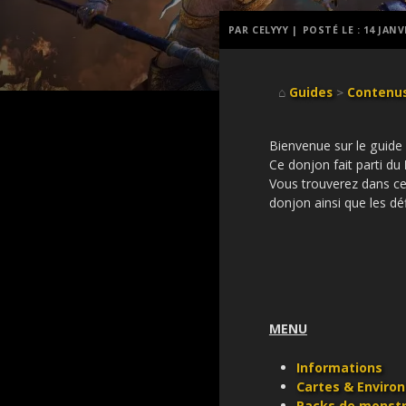
PAR CELYYY |
POSTÉ LE :
14 JANV
⌂
Guides
>
Contenus
Bienvenue sur le guid
Ce donjon fait parti du
Vous trouverez dans ce 
donjon ainsi que les déf
MENU
Informations
Cartes & Enviro
Packs de monst