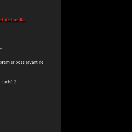
t de Lucilla
e
 premier boss (avant de
s caché 2