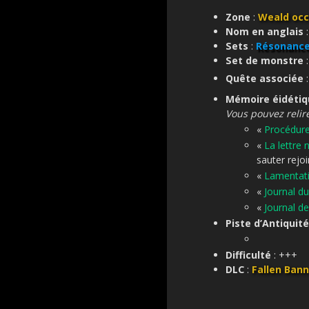
Zone
:
Weald occ
Nom en anglais
Sets
:
Résonance
Set de monstre
Quête associée
Mémoire éidétiq
Vous pouvez relir
«
Procédure
«
La lettre
sauter rejoin
«
Lamentati
«
Journal du
«
Journal d
Piste d’Antiquité
Difficulté
: +++
DLC
:
Fallen Ban