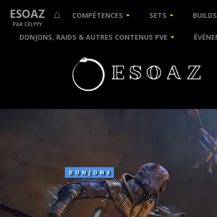
ESOAZ ⌂
COMPÉTENCES
SETS
BUILDS
PAR CELYYY
DONJONS, RAIDS & AUTRES CONTENUS PVE
ÉVÉNE
Redoute
de
l’Exil
DONJONS