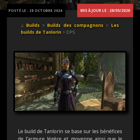
MIS À JOUR LE : 28/05/2026
POSTÉ LE :
28 OCTOBRE 2024
⌂
Builds
>
Builds des compagnons
>
Les
builds de Tanlorin
> DPS
Le build de Tanlorin se base sur les bénéfices
de l’armure légère et moyenne ainsi que le