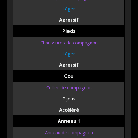
Léger
Agressif
Pieds
Chaussures de compagnon
Léger
Agressif
Cou
Collier de compagnon
Bijoux
Accéléré
Anneau 1
Anneau de compagnon