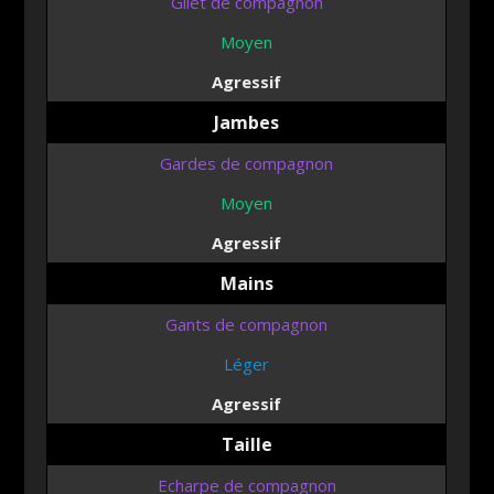
Gilet de compagnon
Moyen
Agressif
Jambes
Gardes de compagnon
Moyen
Agressif
Mains
Gants de compagnon
Léger
Agressif
Taille
Echarpe de compagnon