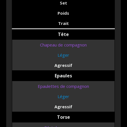
Set
Poids
Trait
Tête
Chapeau de compagnon
Léger
Agressif
Epaules
Epaulettes de compagnon
Léger
Agressi
f
Torse