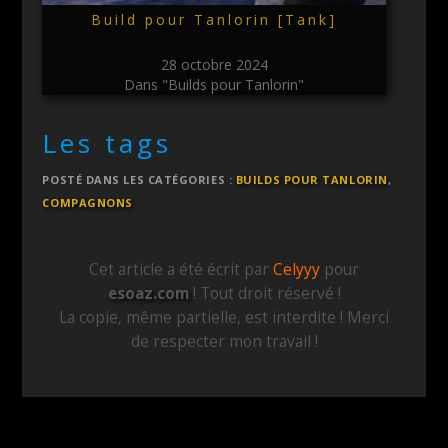
Build pour Tanlorin [Tank]
28 octobre 2024
Dans "Builds pour Tanlorin"
Les tags
POSTÉ DANS LES CATÉGORIES :
BUILDS POUR TANLORIN
,
COMPAGNONS
Cet article a été écrit par
Celyyy
pour
esoaz.com
! Tout droit réservé !
La copie, même partielle, est interdite ! Merci
de respecter mon travail !