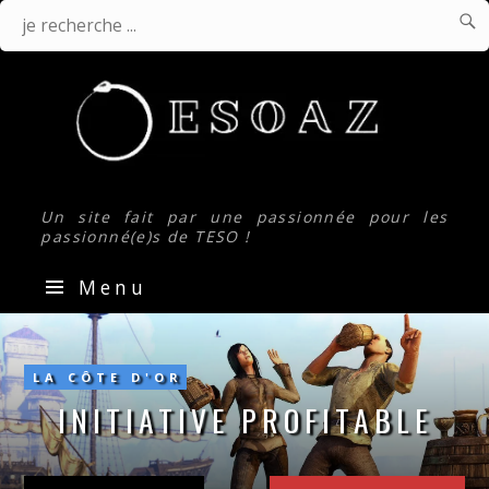

J
Je
r
.
recherche
...
Un site fait par une passionnée pour les
passionné(e)s de TESO !
Menu
Initiative
profitable
LA CÔTE D'OR
INITIATIVE PROFITABLE