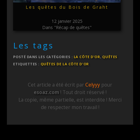
Les quêtes du Bois de Graht
12 janvier 2025
Dans "Récap de quêtes"
Les tags
POSTÉ DANS LES CATÉGORIES :
LA CÔTE D'OR
,
QUÊTES
ETIQUETTES :
QUÊTES DE LA CÔTE D'OR
Cet article a été écrit par
Celyyy
pour
esoaz.com
! Tout droit réservé !
La copie, même partielle, est interdite ! Merci
de respecter mon travail !