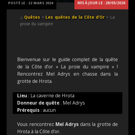
MIS À JOUR LE : 28/05/2026
POSTÉ LE :
22 MARS 2024
⌂
Quêtes
>
Les quêtes de la Côte d’Or
> La
proie du vampire
Bienvenue sur le guide complet de la quête
de la Côte d’or « La proie du vampire » !
Rencontrez Mel Adrys en chasse dans la
grotte de Hrota.
Lieu
: La caverne de Hrota
Donneur de quête
: Mel Adrys
Prérequis
: aucun
Vous rencontrez
Mel Adrys
dans la grotte de
Hrota à la Côte d’or.