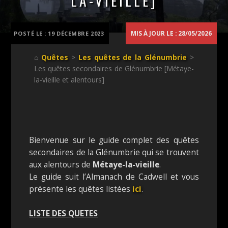
LA-VIEILLE]
vieille]
MIS À JOUR LE : 28/05/2026
POSTÉ LE :
19 DÉCEMBRE 2023
⌂
Quêtes
>
Les quêtes de la Glénumbrie
>
Les quêtes secondaires de Glénumbrie [Métaye-
la-vieille et alentours]
Bienvenue sur le guide complet des quêtes
secondaires de la Glénumbrie qui se trouvent
aux alentours de
Métaye-la-vieille
.
Le guide suit l’Almanach de Cadwell et vous
présente les quêtes listées
ici
.
LISTE DES QUETES