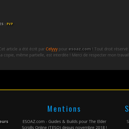
ES :
PVP
Cet article a été écrit par
Celyyy
pour
esoaz.com
! Tout droit réservé 
a copie, même partielle, est interdite ! Merci de respecter mon travail
Mentions
S
leurs
ESOAZ.com - Guides & Builds pour The Elder
S
Scrolls Online (TESO) depuis novembre 2018 !