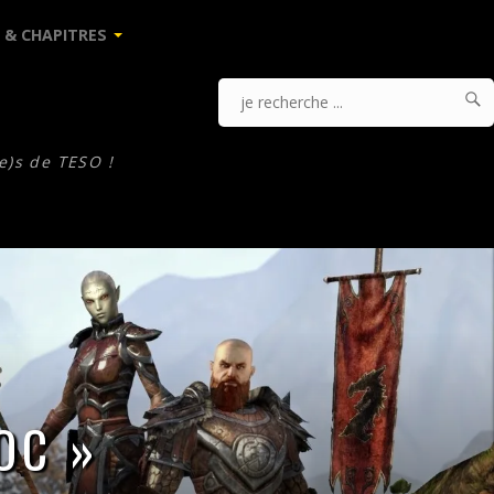
 & CHAPITRES

J
Je
r
.
recherche
e)s de TESO !
...
OC »