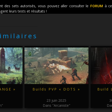
 des sets autorisés, vous pouvez aller consulter le
FORUM
à ce 
ent leurs tests et résultats !
similaires
RANGE »
Builds PVP « DOTS »
Build
5
23 juin 2025
3
n"
Dans "Arcaniste"
Da