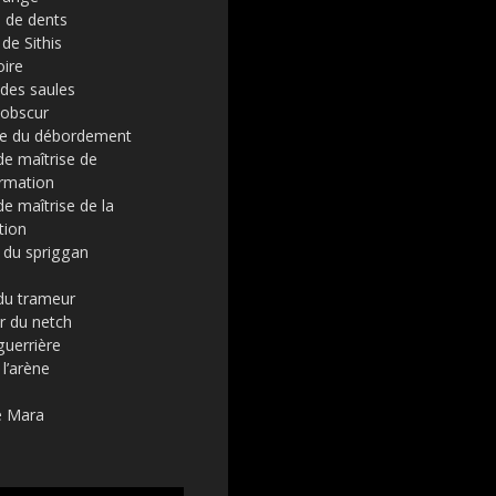
 de dents
de Sithis
oire
 des saules
 obscur
ge du débordement
e maîtrise de
ormation
e maîtrise de la
tion
 du spriggan
du trameur
r du netch
guerrière
 l’arène
é
e Mara