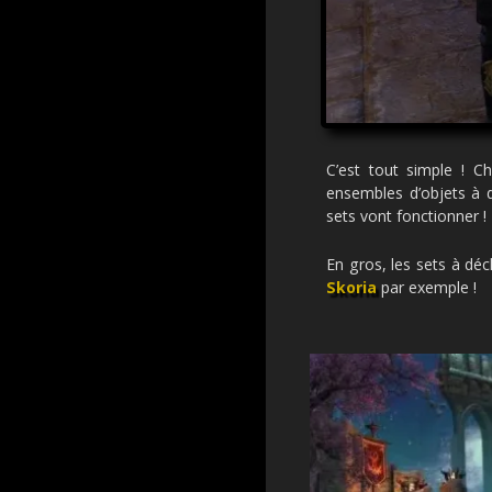
C’est tout simple ! C
ensembles d’objets à d
sets vont fonctionner !
En gros, les sets à dé
Skoria
par exemple !