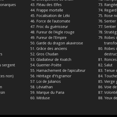
monarques
Fléau des Elfes
Rangée
Frappe mortelle
Regard 
Focalisation de Léki
Rose n
Force de l’automate
Sentier
Froc du guérisseur
Sentier
Fureur de l’Aigle rouge
Stratè
Fureur de l’Empire
Robes d
Garde du dragon akaviroise
transf
Grâce des anciens
Robes d
rs
Gros Chudan
destruc
Gladiateur de Kvatch
Ronces
u sergent
Guerrier-Poète
Salut
Harnachement de l’apiculteur
Tenue 
ces non)
Héritage d’Ysgramor
Touche
Loi de Julianos
Vierge 
n
Léviathan
Voie de
ssin
Marque du Paria
Volont
Méduse
Yeux d