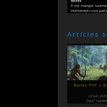
Notes
:
Il me manque surement
intervenants vous partag
Articles 
Builds PVP « 
23 juin 202
Dans "Gardie