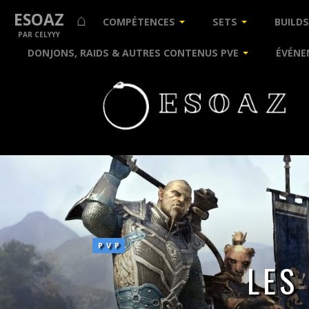
ESOAZ ⌂
COMPÉTENCES
SETS
BUILDS
PAR CELYYY
DONJONS, RAIDS & AUTRES CONTENUS PVE
ÉVÉNE
Les
campagnes
« No
Proc »
PVP
LES