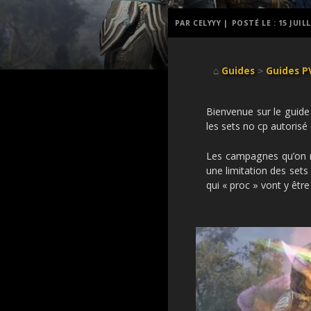
PAR CELYYY |
POSTÉ LE :
15 JUIL
⌂
Guides
>
Guides P
Bienvenue sur le guide
les sets no cp autorisé
Les campagnes qu’on r
une limitation des sets
qui « proc » vont y être