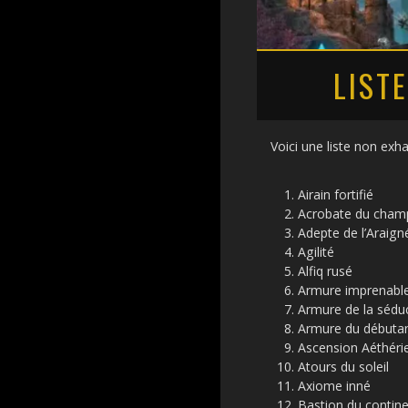
LIST
Voici une liste non ex
Airain fortifié
Acrobate du champ
Adepte de l’Araign
Agilité
Alfiq rusé
Armure imprenabl
Armure de la séduc
Armure du débuta
Ascension Aéthéri
Atours du soleil
Axiome inné
Bastion du contin