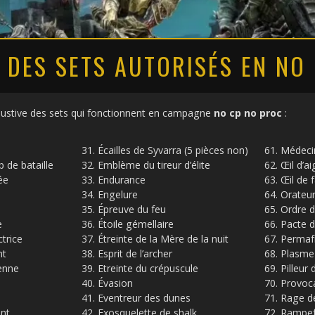
E DES SETS AUTORISÉS EN NO
haustive des sets qui fonctionnent en campagne
no cp no proc
:
Écailles de Syvarra (5 pièces non)
Médecin
 de bataille
Emblème du tireur d’élite
Œil d’ai
ée
Endurance
Œil de 
Engelure
Orateu
Épreuve du feu
Ordre 
e
Étoile gémellaire
Pacte 
trice
Étreinte de la Mère de la nuit
Permaf
nt
Esprit de l’archer
Plasme
enne
Etreinte du crépuscule
Pilleur
Évasion
Provoc
Eventreur des dunes
Rage d
ent
Exosquelette de shalk
Rampe