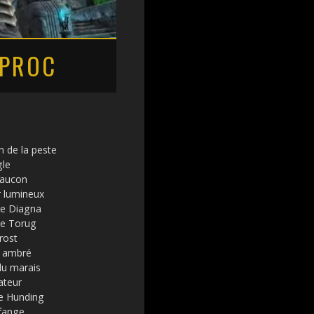
 PROC
 de la peste
gle
faucon
r lumineux
de Diagna
de Torug
rost
 ambré
 du marais
ateur
e Hunding
fange