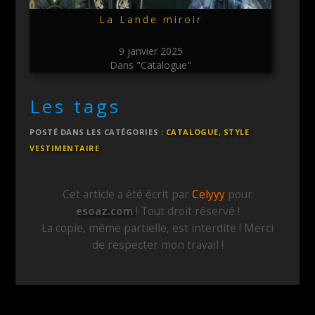
La Lande miroir
9 janvier 2025
Dans "Catalogue"
Les tags
POSTÉ DANS LES CATÉGORIES :
CATALOGUE
,
STYLE
VESTIMENTAIRE
Cet article a été écrit par
Celyyy
pour
esoaz.com
! Tout droit réservé !
La copie, même partielle, est interdite ! Merci
de respecter mon travail !