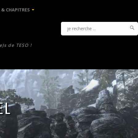
 & CHAPITRES

J
Je
r
.
recherche
e)s de TESO !
...
EL