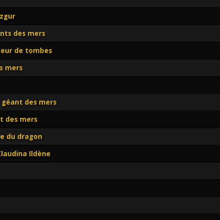
azgur
ants des mers
lleur de tombes
s mers
 géant des mers
nt des mers
te du dragon
Claudina Ildène