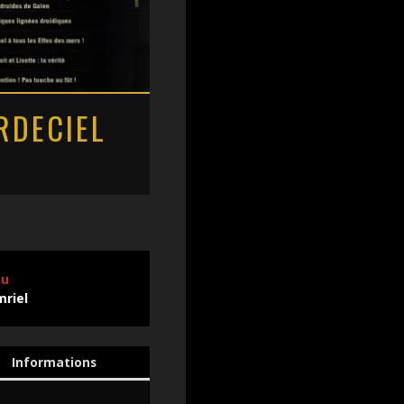
RDECIEL
eu
mriel
Informations