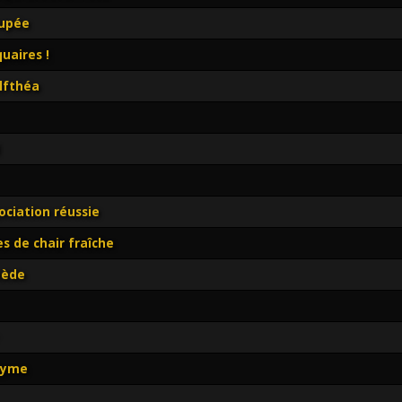
oupée
quaires !
lfthéa
ociation réussie
s de chair fraîche
mède
nyme