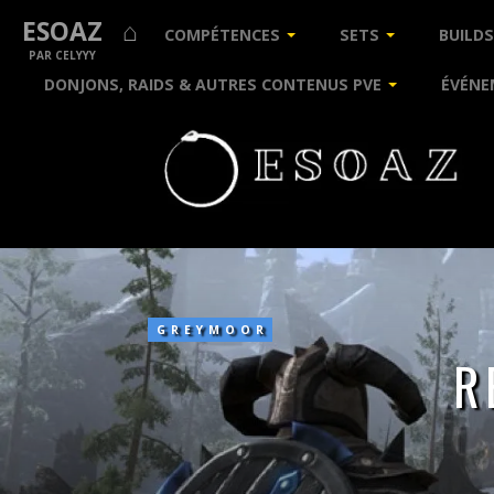
ESOAZ ⌂
COMPÉTENCES
SETS
BUILDS
PAR CELYYY
DONJONS, RAIDS & AUTRES CONTENUS PVE
ÉVÉNE
Registre
du
Bordeciel
occidental
GREYMOOR
R