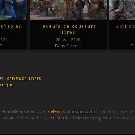
ouvables
Faveurs de coureurs
Solilo
libres
2024
20 avril 2026
"
Dans "Livres"
Da
ES :
GREYMOOR
,
LIVRES
ÉTIQUE
Cet article a été écrit par
Celyyy
pour
esoaz.com
! Tout droit réservé 
a copie, même partielle, est interdite ! Merci de respecter mon travail