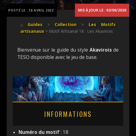
MIS À JOUR LE : 03/06/2026
POSTÉ LE :
18 AVRIL 2022
⌂
Guides
>
Collection
>
Les Motifs
artisanaux
> Motif Artisanal 18 : Les Akavirois
Bienvenue sur le guide du style
Akavirois
de
TESO disponible avec le jeu de base.
INFORMATIONS
Numéro du motif
: 18