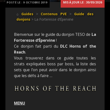
MIS À JOUR LE : 30/05/2026
POSTÉ LE :
9 OCTOBRE 2019
⌂
Guides
>
Contenus PVE
>
Guide des
donjons
> La Forteresse d’Épervine
Bienvenue sur le guide du donjon TESO de
La
Forteresse d’Épervine
!
Ce donjon fait parti du
DLC Horns of the
Reach
.
Vous trouverez dans ce guide toutes les
strats expliquées boss par boss, la liste des
sets que l’on peut avoir dans le donjon ainsi
que les défis à faire …
MENU