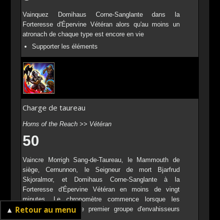
Vainquez Domihaus Corne-Sanglante dans la
Forteresse d'Épervine Vétéran alors qu'au moins un
atronach de chaque type est encore en vie
Supporter les éléments
Charge de taureau
Horns of the Reach >> Vétéran
50
Vaincre Morrigh Sang-de-Taureau, le Mammouth de
siège, Cernunnon, le Seigneur de mort Bjarfrud
Skjoralmor, et Domihaus Corne-Sanglante à la
Forteresse d'Épervine Vétéran en moins de vingt
minutes. Le chronomètre commence lorsque les
▲
Retour au menu
joueurs attaquent le premier groupe d'envahisseurs
corneffrois