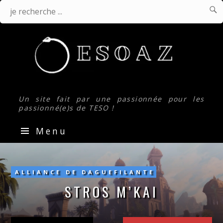

J
Je
r
.
recherche
...
Un site fait par une passionnée pour les
passionné(e)s de TESO !
Menu
Stros
M’Kai
ALLIANCE DE DAGUEFILANTE
STROS M’KAI