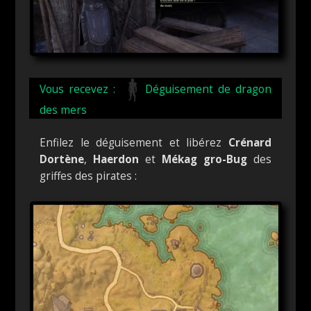
Vous recevez :
Déguisement de dragon
des mers
Enfilez le déguisement et libérez
Crénard
Dortène
,
Haerdon
et
Mékag gro-Bug
des
griffes des pirates :