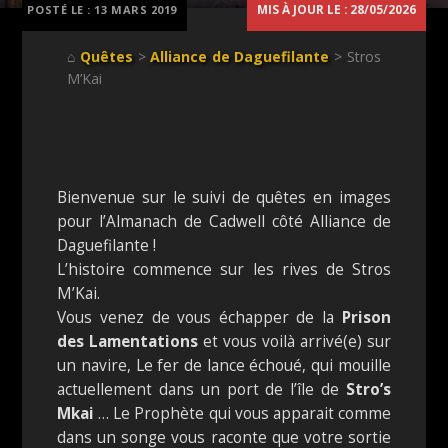
MIS À JOUR LE : 28/05/2026
POSTÉ LE :
13 MARS 2019
⌂
Quêtes
>
Alliance de Daguefilante
> Stros
M’Kai
Bienvenue sur le suivi de quêtes en images
pour l’Almanach de Cadwell côté Alliance de
Daguefilante !
L’histoire commence sur les rives de Stros
M’Kai.
Vous venez de vous échapper de la
Prison
des Lamentations
et vous voilà arrivé(e) sur
un navire, Le fer de lance échoué, qui mouille
actuellement dans un port de l’île de
Stro’s
Mkai
… Le Prophète qui vous apparait comme
dans un songe vous raconte que votre sortie