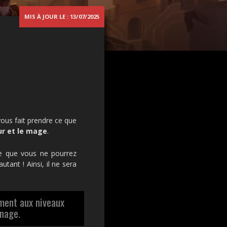
MIS À JOUR LE : 13/07/2025
ous fait prendre ce que
eur et le mage
.
ire que vous ne pourrez
tant ! Ainsi, il ne sera
ment aux niveaux
nnage.