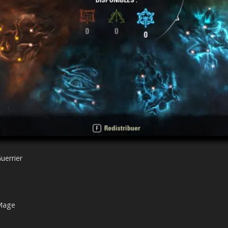
uerrier
 Mage