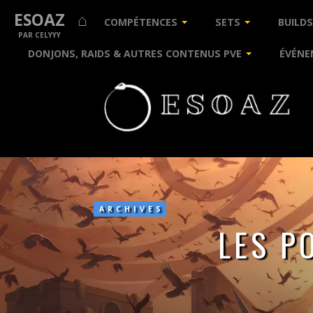
ESOAZ ⌂
COMPÉTENCES
SETS
BUILDS
PAR CELYYY
DONJONS, RAIDS & AUTRES CONTENUS PVE
ÉVÉNE
Les
points
de
champion
ARCHIVES
[avant
LES P
MAJ29]