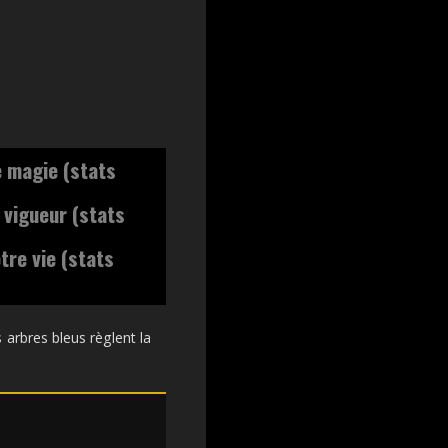
 magie (stats
 vigueur (stats
tre vie (stats
arbres bleus règlent la