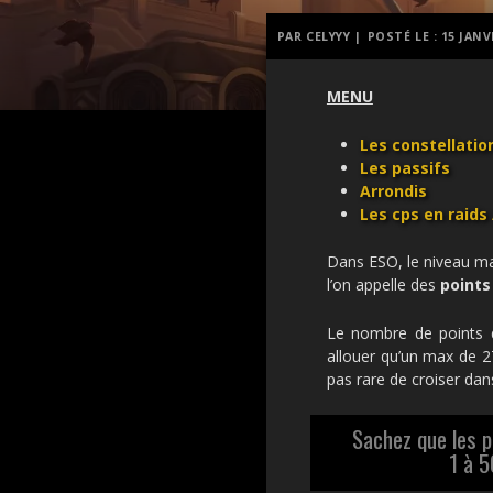
PAR CELYYY |
POSTÉ LE :
15 JANV
MENU
Les constellatio
Les passifs
Arrondis
Les cps en raids
Dans ESO, le niveau ma
l’on appelle des
points
Le nombre de points 
allouer qu’un max de 27
pas rare de croiser dan
Sachez que les 
1 à 5