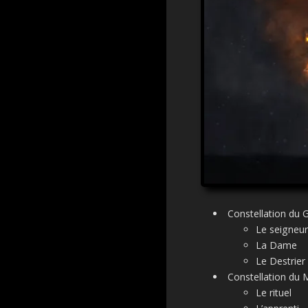
Constellation du G
Le seigneur
La Dame
Le Destrier
Constellation du
Le rituel