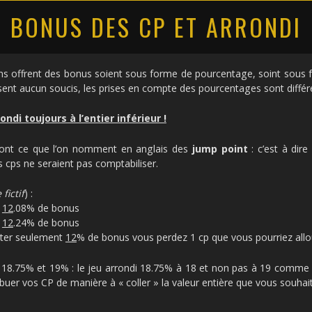
BONUS DES CP ET ARRONDI
s offrent des bonus soient sous forme de pourcentage, soint sous 
ent aucun soucis, les prises en compte des pourcentages sont différe
ndi toujours à l’entier inférieur !
s sont ce que l’on nomment en anglais des
jump point
: c’est à dire
s cps ne seraient pas comptabiliser.
fictif
) :
r
12
.08% de bonus
r
12
.24% de bonus
outer seulement
12
% de bonus vous perdez 1 cp que vous pourriez alloue
18.75% et 19% : le jeu arrondi 18.75% à 18 et non pas à 19 comme on
ribuer vos CP de manière à « coller » la valeur entière que vous souhait