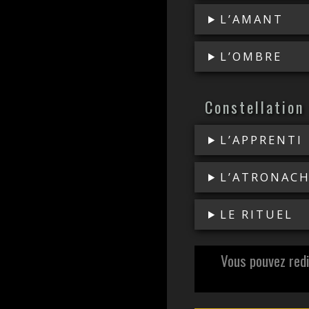
L’AMANT
L’OMBRE
Constellation
L’APPRENTI
L’ATRONAC
LE RITUEL
Vous pouvez redi