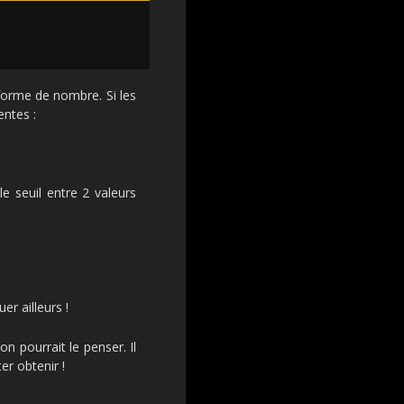
forme de nombre. Si les
ntes :
 le seuil entre 2 valeurs
r ailleurs !
 pourrait le penser. Il
er obtenir !