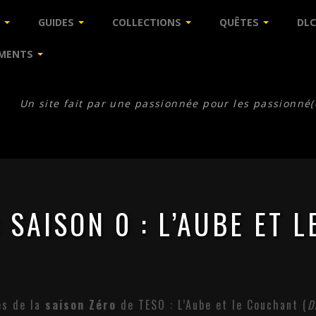
GUIDES
COLLECTIONS
QUÊTES
DLC
MENTS
Un site fait par une passionnée pour les passionné(
:
SAISON 0 : L’AUBE ET 
es de la
saison Zéro
de TESO : L’Aube et le Couchant (
D