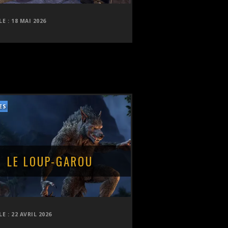
LE :
18 MAI 2026
ES
LE LOUP-GAROU
LE :
22 AVRIL 2026