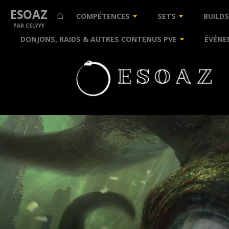
ESOAZ ⌂
COMPÉTENCES
SETS
BUILDS
PAR CELYYY
DONJONS, RAIDS & AUTRES CONTENUS PVE
ÉVÉNE
Guides
&
Builds
pour
The
Elder
Scrolls
Online